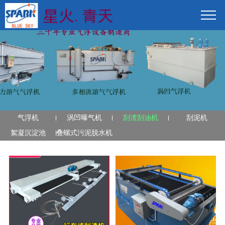
气浮机
涡凹曝气机
刮渣刮油机
刮泥机
絮凝沉淀池
叠螺式污泥脱水机