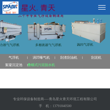
气浮机
涡凹曝气机
刮渣刮油机
刮泥机
絮凝沉淀池
叠螺式污泥脱水机
专业环保设备制造商----青岛星火青天环境工程有限公司
手 机：
13791840500